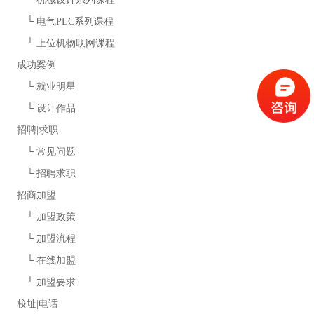
└
电气PLC系列课程
└
上位机物联网课程
成功案例
└
就业明星
└
设计作品
招聘|求职
└
常见问题
└
招聘求职
招商加盟
└
加盟政策
└
加盟流程
└
在线加盟
└
加盟要求
校址|电话