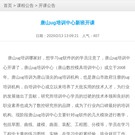
>
>
首页
课程公告
开课公告
唐山ug培训中心新班开课
日期：2020/2/13 13:09:21 人气：
407
唐山
培训哪家好，想学习
软件的的学员注意了，唐山
培训中
ug
ug
ug
心开课了，唐山
培训中心（唐山数控
模具
培训中心）成立于
ug
2008
年。唐山
培训为唐山顶尖的
培训机构，也是唐山市政府注册的
ug
ug
ug
培训机构，自培训中心成立以来培养了大批实用的技术人才，为行业
的发展做出了贡献，研究所培训中心学员的过硬的技术本领和良好的
职业素养也成为了数控研究所的品牌，成为了行业内口碑最好的培训
机构。现阶段唐山
培训中心主要针对
软件的几大模块进行教学，
ug
ug
包括草图、曲线、建模、曲面、装配、工程图、分模等，学员在学习
工程中大量的练习图纸、实物，在学习中积累经验，毕业就可工作。