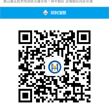
班！
唐山液压技术培训班火爆开班！和平校区 滨海校区同步开课
回到顶部