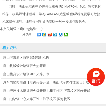
同时，唐山
培训中心也开设相关的
、
、数控机床
ug
CIMATRON
PLC
维修、
模具
设计课程等，学习
造型编程
课程免费学习数控
CAD/CAM(
)
机床操作课程。课程根据学员的基础一对一授课包教包会。
本文关键词：
唐山ug培训中心
分享到：
相关资讯
唐山滨海新区首家BIM培训机构
唐山机械设计培训班火热开班
唐山模具设计培训2019火爆开班
汽车内饰改装设计培训火爆开班！唐山汽车内饰改装设计培训火爆开
班！
唐山液压技术培训班火爆开班！和平校区 滨海校区同步开课
唐山ug培训中心火爆开班！和平校区 滨海校区