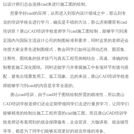
以设计师们总会选择cad来进行施工图的绘制。
想要学好cad的应用，从而进入到室内设计领域之中，那么到专
业的培训学校去进行学习，确实是不错的方法，那么济南哪里有cad
培训班？
学校老师学习cad施工图绘制，能够学习到满
唐山CAD培训
足国内与国际主流设计公司的制图标准和要求，同时这里的老师还会
传授大家业界先进制图模式，教会同学们如何运用动态块、图层集、
注释性、图纸集的技术技巧与真实工程范例相结合，高速、准确的绘
制整套施工深化图纸。同时还能学习并掌握施工中各项环节衔接与搭
配，避免出现重复用工、返工现象。总的来说，
学校老
唐山CAD培训
师能够学习到cad的内容是非常全面的。
唐山cad培训，由于cad对于图纸绘制所需的精准性，所以
唐山
学校老师们还会定期带领同学们去进行量房学习，让同学们
CAD培训
能够精准的绘制出施工工程所需的cad施工图。而且唐山CAD培训学
校老师还有着周到的就业保障服务，企业宣讲、大咖讲座、就业辅导
等等，都是为了同学们能够实现更好的就业所做的准备。